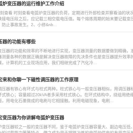
弧炉变压器的运行维护工作介绍
时刻查看 时刻查看电弧炉变压器的负荷，定期进行外部检查并察看油的状
换接电压段之后，应记载三相空载电压值。每个熔炼周期的始末要记载变
防止事故发生。2、小修&nb...
压器的功能有哪些
变压器的功能和效率的不断地进行实现，变压器测量的数据要做到精确，
器测量各种的数据正确是解决变压器故障的先决条件也是变压器提升效率的
展，计算机的工业现场应用，我们相继完成了汽化冷...
宏来和你聊一下磁性调压器的工作原理
调压器有铁心有环式与柱式两种。柱式铁心与一般变压器相似，用调压器硅
环式铁心；容量超过20kVA者多采用柱式铁心。在环式结构中，绕组用
面，用电化石墨做成的电刷与它相接触。利用电磁现象，电刷...
宏变压器为你讲解电弧炉变压器
炉变压器较之一般的变压器不同，鉴于电弧炉变压器容量大、副边电压低
0%的过载能力等等特点，使之成为用于钢铁冶炼的电弧炉供电的专用变压