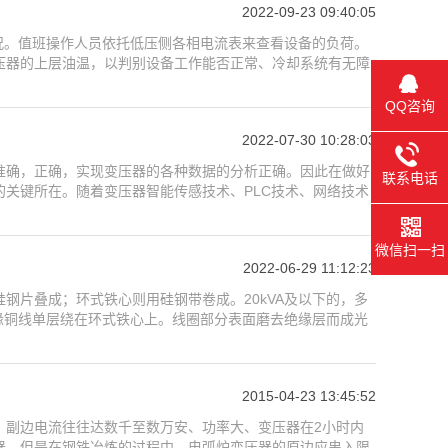
2022-09-23 09:40:05
况。值班操作人员依托低压侧各相电流表来查看设备的负荷。
压器的上层油温，以判别设备工作能否正常、冷却系统有无障
QQ咨询
2022-07-30 10:28:03
准确，正确，实现变压器的各种数据的分析正确。因此在做好
联系电话
关键所在。随着变压器智能传感技术、PLC技术、网络技术
微信扫一扫
2022-06-29 11:12:23
钢片叠成；环式铁心则用硅钢带卷成。20kVA及以下的，多
绝缘铜线单层绕在环式铁心上。线圈部分表面磨去绝缘层而成光
2015-04-23 13:45:52
、副边电流往往达数千至数万安、功率大、变压器在2小时内
器。但是在钢铁冶炼的过程中，电弧炉变压器的原边应串入限