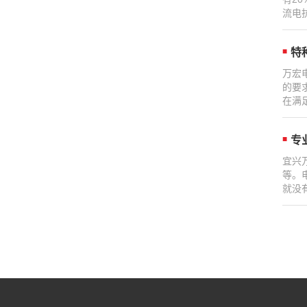
流电抗
特
万宏
的要
在满
专
宜兴
等。
就没