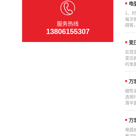
电
1、
每次
服务热线
碍等，
13806155307
变
实现
变压
的发
万
磁性
选用
滑平
万
电弧
有2