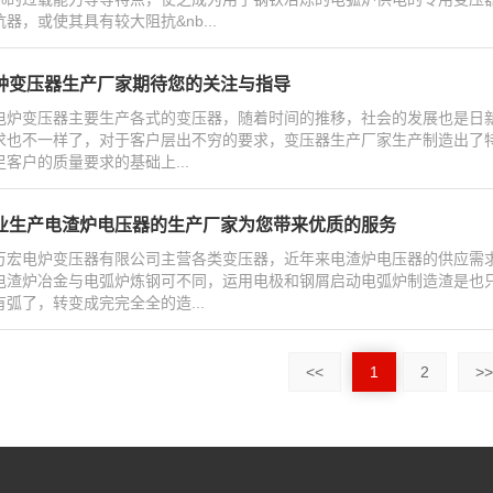
器，或使其具有较大阻抗&nb...
种变压器生产厂家期待您的关注与指导
电炉变压器主要生产各式的变压器，随着时间的推移，社会的发展也是日新
求也不一样了，对于客户层出不穷的要求，变压器生产厂家生产制造出了
足客户的质量要求的基础上...
业生产电渣炉电压器的生产厂家为您带来优质的服务
万宏电炉变压器有限公司主营各类变压器，近年来电渣炉电压器的供应需
电渣炉冶金与电弧炉炼钢可不同，运用电极和钢屑启动电弧炉制造渣是也
有弧了，转变成完完全全的造...
<<
1
2
>>